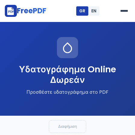
FreePDF
GR
EN
.gr
PDF
Υδατογράφημα Online
Δωρεάν
Προσθέστε υδατογράφημα στο PDF
Διαφήμιση