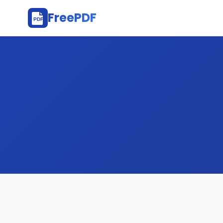
FreePDF
.gr
PDF