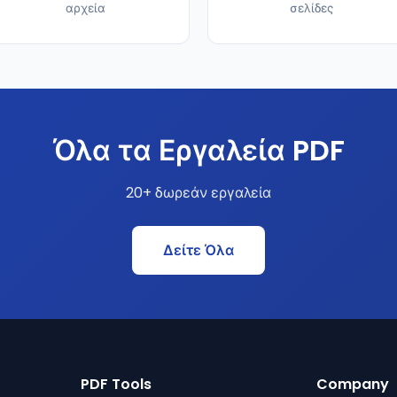
αρχεία
σελίδες
Όλα τα Εργαλεία PDF
20+ δωρεάν εργαλεία
Δείτε Όλα
PDF Tools
Company