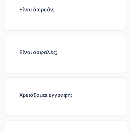
Είναι δωρεάν;
Ναι, 100% δωρεάν χωρίς κρυφές χρεώσεις.
Είναι ασφαλές;
Τα αρχεία επεξεργάζονται τοπικά στον
browser, δεν ανεβαίνουν πουθενά.
Χρειάζομαι εγγραφή;
Όχι, χρησιμοποιήστε το εργαλείο αμέσως.