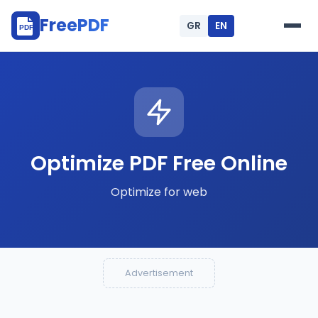
FreePDF
GR
EN
.gr
PDF
Optimize PDF Free Online
Optimize for web
Advertisement