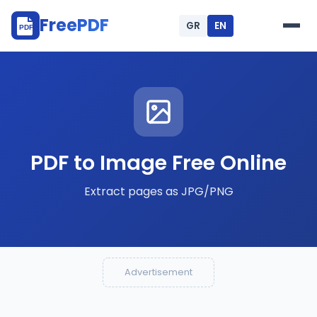
FreePDF
GR
EN
.gr
PDF
PDF to Image Free Online
Extract pages as JPG/PNG
Advertisement